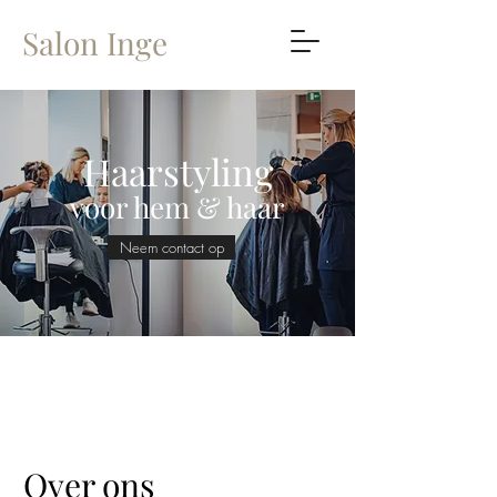
Salon Inge
Haarstyling
voor hem & haar
Neem contact op
Wij hanteren een tijdelijke
klantenstop
Over ons